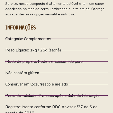
Service, nosso composto é altamente solúvel e tem um sabor
adocicado na medida certa, lembrando o leite em pó. Ofereça
aos clientes essa opção versátil e nutritiva.
INFORMAÇÕES
Categoria: Complementos
Peso Líquido: 1kg / 25g (sachê)
Modo de preparo: Pode ser consumido puro.
Não contém glúten
Conservar em local fresco e arejado
Prazo de validade: 6 meses após a data de fabricação.
Registro: Isento conforme RDC Anvisa nº27 de 6 de
agosto de 2010