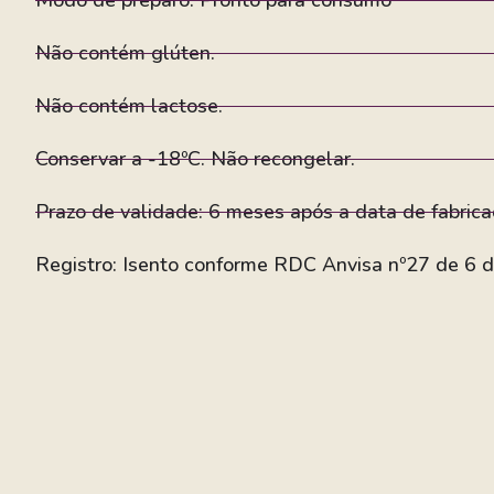
Não contém glúten.
Não contém lactose.
Conservar a -18ºC. Não recongelar.
Prazo de validade: 6 meses após a data de fabrica
Registro: Isento conforme RDC Anvisa nº27 de 6 