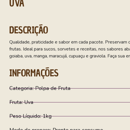
UVA
DESCRIÇÃO
Qualidade, praticidade e sabor em cada pacote. Preservam os
frutas. Ideal para sucos, sorvetes e receitas, nos sabores abac
goiaba, uva, manga, maracujá, cupuaçu e graviola. Faça su
INFORMAÇÕES
Categoria: Polpa de Fruta
Fruta: Uva
Peso Líquido: 1kg
Modo de preparo: Pronto para consumo