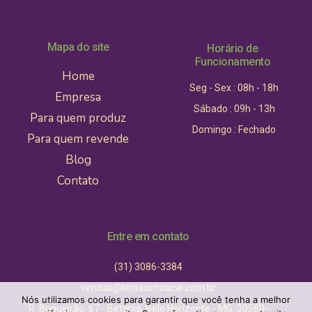
Mapa do site
Horário de
Funcionamento
Home
Seg - Sex : 08h - 18h
Empresa
Sábado : 09h - 13h
Para quem produz
Domingo : Fechado
Para quem revende
Blog
Contato
Entre em contato
(31) 3086-3384
vendas@kimaximoacai.com.br
Nós utilizamos cookies para garantir que você tenha a melhor
R. Boqueirão, 67 - Betânia, Belo Horizonte - MG, 30580-